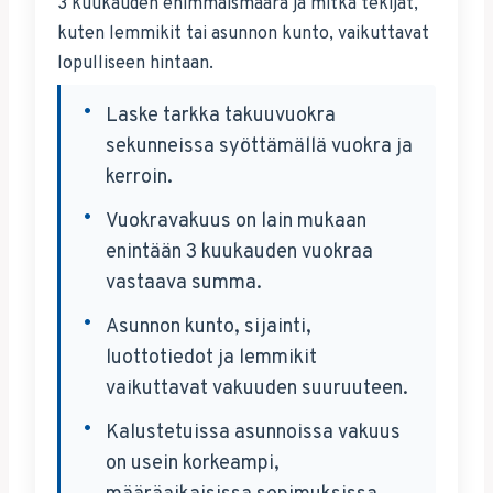
3 kuukauden enimmäismäärä ja mitkä tekijät,
kuten lemmikit tai asunnon kunto, vaikuttavat
lopulliseen hintaan.
Laske tarkka takuuvuokra
sekunneissa syöttämällä vuokra ja
kerroin.
Vuokravakuus on lain mukaan
enintään 3 kuukauden vuokraa
vastaava summa.
Asunnon kunto, sijainti,
luottotiedot ja lemmikit
vaikuttavat vakuuden suuruuteen.
Kalustetuissa asunnoissa vakuus
on usein korkeampi,