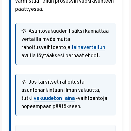
varmistaa reilun prosessin vuokrasuhteen
päättyessä.
Asuntovakuuden lisäksi kannattaa
vertailla myös muita
rahoitusvaihtoehtoja
lainavertailun
avulla löytääksesi parhaat ehdot.
Jos tarvitset rahoitusta
asuntohankintaan ilman vakuutta,
tutki
vakuudeton laina
-vaihtoehtoja
nopeampaan päätökseen.