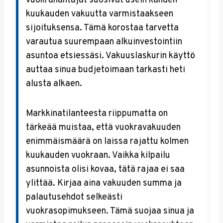
vuokranantajat suosivat usein kahden
kuukauden vakuutta varmistaakseen
sijoituksensa. Tämä korostaa tarvetta
varautua suurempaan alkuinvestointiin
asuntoa etsiessäsi. Vakuuslaskurin käyttö
auttaa sinua budjetoimaan tarkasti heti
alusta alkaen.
Markkinatilanteesta riippumatta on
tärkeää muistaa, että vuokravakuuden
enimmäismäärä on laissa rajattu kolmen
kuukauden vuokraan. Vaikka kilpailu
asunnoista olisi kovaa, tätä rajaa ei saa
ylittää. Kirjaa aina vakuuden summa ja
palautusehdot selkeästi
vuokrasopimukseen. Tämä suojaa sinua ja