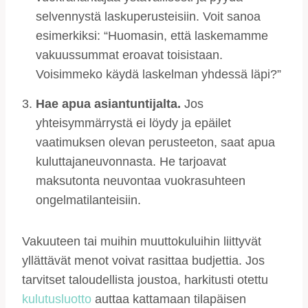
selvennystä laskuperusteisiin. Voit sanoa
esimerkiksi: “Huomasin, että laskemamme
vakuussummat eroavat toisistaan.
Voisimmeko käydä laskelman yhdessä läpi?”
Hae apua asiantuntijalta.
Jos
yhteisymmärrystä ei löydy ja epäilet
vaatimuksen olevan perusteeton, saat apua
kuluttajaneuvonnasta. He tarjoavat
maksutonta neuvontaa vuokrasuhteen
ongelmatilanteisiin.
Vakuuteen tai muihin muuttokuluihin liittyvät
yllättävät menot voivat rasittaa budjettia. Jos
tarvitset taloudellista joustoa, harkitusti otettu
kulutusluotto
auttaa kattamaan tilapäisen