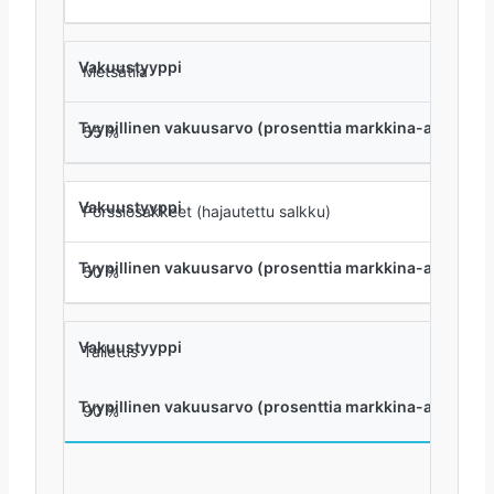
Metsätila
55 %
Pörssiosakkeet (hajautettu salkku)
50 %
Talletus
90 %