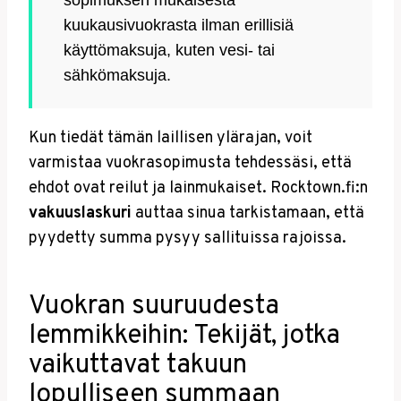
sopimuksen mukaisesta
kuukausivuokrasta ilman erillisiä
käyttömaksuja, kuten vesi- tai
sähkömaksuja.
Kun tiedät tämän laillisen ylärajan, voit
varmistaa vuokrasopimusta tehdessäsi, että
ehdot ovat reilut ja lainmukaiset. Rocktown.fi:n
vakuuslaskuri
auttaa sinua tarkistamaan, että
pyydetty summa pysyy sallituissa rajoissa.
Vuokran suuruudesta
lemmikkeihin: Tekijät, jotka
vaikuttavat takuun
lopulliseen summaan