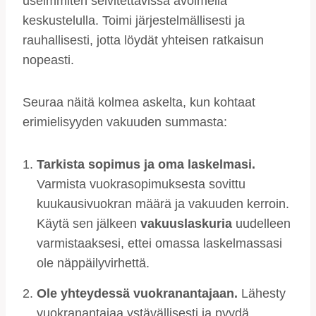
useimmiten selvitettävissä avoimella
keskustelulla. Toimi järjestelmällisesti ja
rauhallisesti, jotta löydät yhteisen ratkaisun
nopeasti.
Seuraa näitä kolmea askelta, kun kohtaat
erimielisyyden vakuuden summasta:
Tarkista sopimus ja oma laskelmasi.
Varmista vuokrasopimuksesta sovittu
kuukausivuokran määrä ja vakuuden kerroin.
Käytä sen jälkeen
vakuuslaskuria
uudelleen
varmistaaksesi, ettei omassa laskelmassasi
ole näppäilyvirhettä.
Ole yhteydessä vuokranantajaan.
Lähesty
vuokranantajaa ystävällisesti ja pyydä