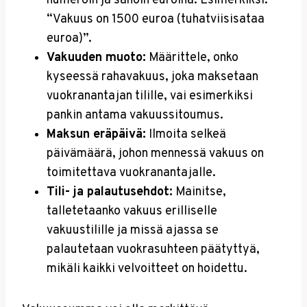
numeroin ja sanoin euroina. Esimerkiksi:
“Vakuus on 1500 euroa (tuhatviisisataa
euroa)”.
Vakuuden muoto:
Määrittele, onko
kyseessä rahavakuus, joka maksetaan
vuokranantajan tilille, vai esimerkiksi
pankin antama vakuussitoumus.
Maksun eräpäivä:
Ilmoita selkeä
päivämäärä, johon mennessä vakuus on
toimitettava vuokranantajalle.
Tili- ja palautusehdot:
Mainitse,
talletetaanko vakuus erilliselle
vakuustilille ja missä ajassa se
palautetaan vuokrasuhteen päätyttyä,
mikäli kaikki velvoitteet on hoidettu.