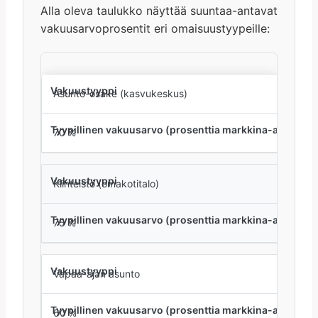
Alla oleva taulukko näyttää suuntaa-antavat
vakuusarvoprosentit eri omaisuustyypeille:
Asunto-osake (kasvukeskus)
70 %
Kiinteistö (omakotitalo)
75 %
Vapaa-ajan asunto
60 %