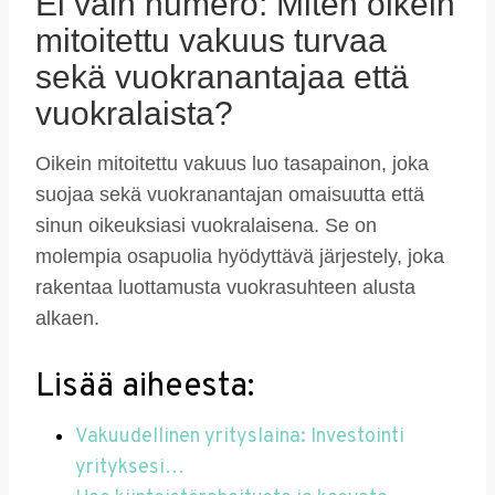
Ei vain numero: Miten oikein
mitoitettu vakuus turvaa
sekä vuokranantajaa että
vuokralaista?
Oikein mitoitettu vakuus luo tasapainon, joka
suojaa sekä vuokranantajan omaisuutta että
sinun oikeuksiasi vuokralaisena. Se on
molempia osapuolia hyödyttävä järjestely, joka
rakentaa luottamusta vuokrasuhteen alusta
alkaen.
Lisää aiheesta:
Vakuudellinen yrityslaina: Investointi
yrityksesi…