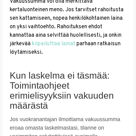
Vakuussumma voi olla merkittävä
kertaluonteinen meno. Jos tarvitset rahoitusta
sen kattamiseen, nopea henkilökohtainen laina
on yksi vaihtoehto. Rahoituksen ehdot
kannattaa aina selvittää huolellisesti, ja onkin
järkevää
kilpailuttaa lainat
parhaan ratkaisun
löytämiseksi.
Kun laskelma ei täsmää:
Toimintaohjeet
erimielisyyksiin vakuuden
määrästä
Jos vuokranantajan ilmoittama vakuussumma
eroaa omasta laskelmastasi, tilanne on