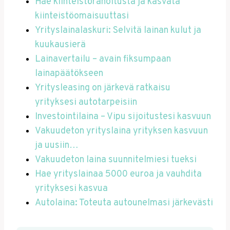
Hae kiinteistörahoitusta ja kasvata
kiinteistöomaisuuttasi
Yrityslainalaskuri: Selvitä lainan kulut ja
kuukausierä
Lainavertailu – avain fiksumpaan
lainapäätökseen
Yritysleasing on järkevä ratkaisu
yrityksesi autotarpeisiin
Investointilaina – Vipu sijoitustesi kasvuun
Vakuudeton yrityslaina yrityksen kasvuun
ja uusiin…
Vakuudeton laina suunnitelmiesi tueksi
Hae yrityslainaa 5000 euroa ja vauhdita
yrityksesi kasvua
Autolaina: Toteuta autounelmasi järkevästi