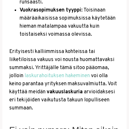
runsaasti.
Vuokrasopimuksen tyyppi:
Toisinaan
määräaikaisissa sopimuksissa käytetään
hieman matalampaa vakuutta kuin
toistaiseksi voimassa olevissa.
Erityisesti kalliimmissa kohteissa tai
liiketiloissa vakuus voi nousta huomattavaksi
summaksi. Yrittäjälle tämä sitoo pääomaa,
jolloin
laskurahoituksen hakeminen
voi olla
keino parantaa yrityksen maksuvalmiutta. Voit
käyttää meidän
vakuuslaskuria
arvioidaksesi
eri tekijöiden vaikutusta takuun lopulliseen
summaan.