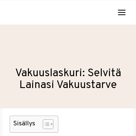
Siirry
sisältöön
Vakuuslaskuri: Selvitä
Lainasi Vakuustarve
Sisällys