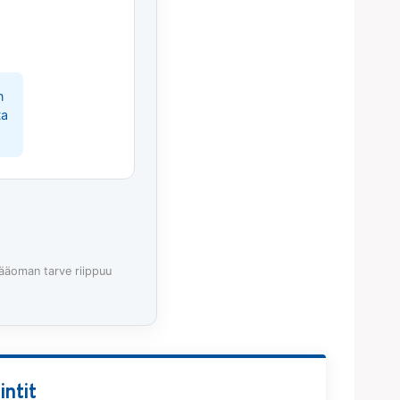
n
ta
pääoman tarve riippuu
ntit