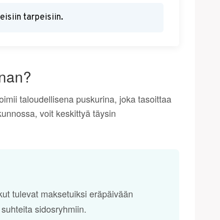
isiin tarpeisiin.
nnan?
toimii taloudellisena puskurina, joka tasoittaa
unnossa, voit keskittyä täysin
skut tulevat maksetuiksi eräpäivään
suhteita sidosryhmiin.