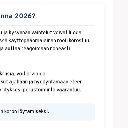
onna 2026?
ja kysynnän vaihtelut voivat luoda
össä käyttöpääomalainan rooli korostuu.
a ja auttaa reagoimaan nopeasti
iisiä, voit arvioida
kut ajallaan ja hyödyntämään eteen
ä yrityksesi perustoiminta vaarantuu.
n koron löytämiseksi.