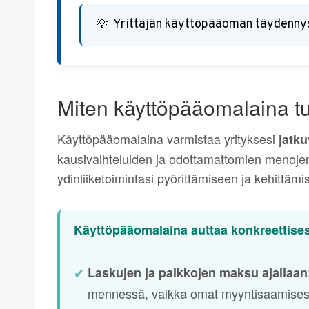
Yrittäjän käyttöpääoman täydennys
Miten käyttöpääomalaina tur
Käyttöpääomalaina varmistaa yrityksesi
jatk
kausivaihteluiden ja odottamattomien menojen 
ydinliiketoimintasi pyörittämiseen ja kehittämi
Käyttöpääomalaina auttaa konkreettisest
✔
Laskujen ja palkkojen maksu ajallaan
mennessä, vaikka omat myyntisaamisesi vi