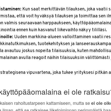
listaminen:
Kun saat merkittävän tilauksen, joka vaatii 
istaa, että voit hyväksyä tilauksen ja toimittaa sen ilm
on valmis seuraavaan harppaukseen, käyttöpääomalaina r
nointia ennen kuin kasvanut liikevaihto näkyy tililläsi.
noille:
Uuden markkina-alueen valloittaminen vaatii res
arkkinatutkimuksen, tuotekehityksen ja lanseerauskampa
la avautuu joskus nopeita tilaisuuksia, kuten mahdollisu
alainan avulla reagoit näihin tilaisuuksiin välittömästi 
 strategisena vipuvartena, joka tukee yrityksesi pitkän 
 käyttöpääomalaina ei ole ratkaisu
ikaisen rahoitustarpeen kattamiseen, mutta se
ei ole oik
a ilman, että se ratkaisee liiketoiminnan perimmäistä haas