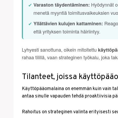
Hyödynnät ost
✔
Varaston täydentäminen:
menetä myyntiä toimitusvaikeuksien vuo
Reagoit
✔
Yllättävien kulujen kattaminen:
että yrityksen toiminta häiriintyy.
Lyhyesti sanottuna, oikein mitoitettu
käyttöp
rahaa tilillä, vaan strateginen työkalu, joka t
Tilanteet, joissa käyttöpää
Käyttöpääomalaina on enemmän kuin vain taloud
antaa sinulle vapauden tehdä proaktiivisia pä
Rahoitus on strateginen valinta erityisesti s