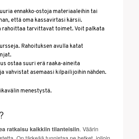
suuria ennakko-ostoja materiaaleihin tai
an, että oma kassavirtasi kärsii.
ahoittaa tarvittavat toimet. Voit palkata
ursseja. Rahoituksen avulla katat
njat.
us ostaa suuri erä raaka-aineita
ja vahvistat asemaasi kilpailijoihin nähden.
aikavälin menestystä.
?
. Väärin
ea ratkaisu kaikkiin tilanteisiin
tetta. On tärkeää tunnistaa ne hetket, jolloin